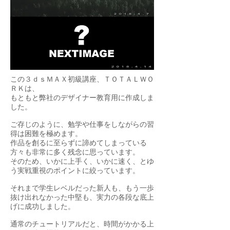
この３ｄｓＭＡＸ初級講座、ＴＯＴＡＬＷＯ
ＲＫは、
もともと弊社のデザイナー教育用に作成しま
した。
ご存じのように、勉学や仕事をしながらの習
得は困難を極めます。
作品を創るに至らずに諦めてしまっている
方々も非常に多く残念に思っています。
そのため、いかに上手く、いかに速く、とゆ
う実戦重視のポイントに絞っています。
それまで学生レベルだった新人も、もう一歩
抜け出れなかった中堅も、実力の各段な底上
げに成功しました。
通常のチュートリアルだと、時間がかかる上