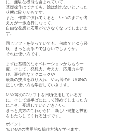
に、無駄な機能も含まれていて、
基礎操作はできても、絵は創れないといった
状態に陥りがちです。
また、作業に慣れてくると、いつのまにか考
え方が一歩通行になって、
自由な発想と応用ができなくなってしまいま
す。
同じソフトを使っていても、何故？とゆう経
験、きっとあるのではないでしょうか。
それは使い方です。
まずは基礎的なオペレーションからもう一
度、そして、発想力、考え方、応用力を学
び、裏技的なテクニックや
最新の技法を取り入れ、Vray等のPLUGINの
正しい使い方も学習していきます。
MAX等のCGソフトを日頃使用している方
に、そして道半ばににして諦めてしまった方
にこそ、受講していただきたい。
きっと貴方のこれからに、新しい発想と技術
をもたらしてくれるはずです。
ポイント
3dsMAXの実用的な操作方法が学べます。