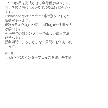
一つの作品を完成させる全行程が学べます。
コース終了時には5つの作品の全行程を学べ
ます。
PhotoshopやAftereffects等の別ソフトとの
連携が学べます。
便利なFreePluginや商用のPluginの使用方法
が学べます。
Vray等の外部レンダラーの正しい使用方法
が学べます。
授業期間中、さまざまなご質問にお答えいた
します。
第1回：
【3dsMAXのインターフェイス解説。基本操
作と操作のコツを作品を作成しながら指導。
Vray等のレンダラーによる表現の違い、現
在のMAXをとりまく環境も解説。】
第2回：
【画龍点睛のモチーフ「白龍」の作成。基本
的なポリゴンモデリング、スプラインを使用
したサーフェイスモデリング、テクスチャ、
UV、配列の作成、キャラクター構造の作
成、レイアウト、パーティクル基礎】
第3回：
【フルーツ 柔らかい物質のモデリングのコ