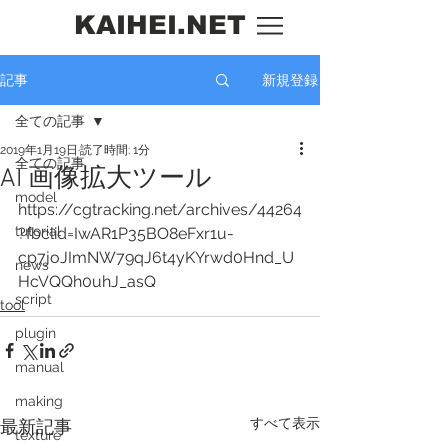
KAIHEI.NET
新規登録
記事
全ての記事
2019年1月19日
読了時間: 1分
全ての記事
AI 画像拡大ツール
model
https://cgtracking.net/archives/44264
tutorial
?fbclid=IwAR1P35BO8eFxr1u-
cp7joJImNW79qJ6t4yKYrwd0Hnd_U
news
HcVQQh0uhJ_asQ
script
tool
plugin
manual
making
すべて表示
最新記事
texture