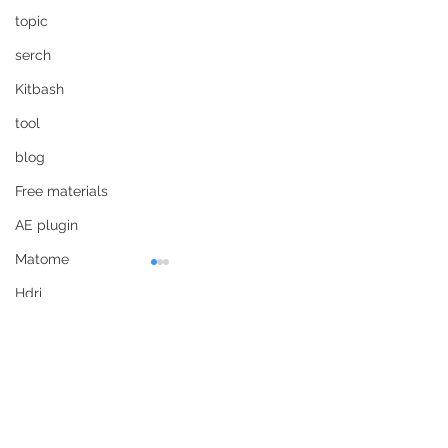
topic
serch
Kitbash
tool
blog
Free materials
AE plugin
Matome
Synth eyes
Realitycaptur
Hdri
にしないなら最
https://www.ssontech.com/
photogrammetry
Material
content/bigrcl.html#se1903
https://www.captu
コメント
photogrametory
.com/
Photoshop plugin
コメントを追加…
Match move