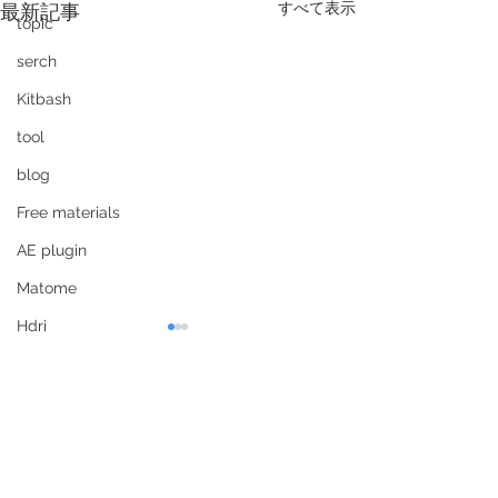
すべて表示
最新記事
topic
serch
Kitbash
tool
blog
Free materials
AE plugin
Matome
Hdri
Synth eyes
Realitycaptur
Material
にしないなら最
https://www.ssontech.com/
photogrammetry
photogrametory
content/bigrcl.html#se1903
https://www.captu
コメント
Photoshop plugin
.com/
Match move