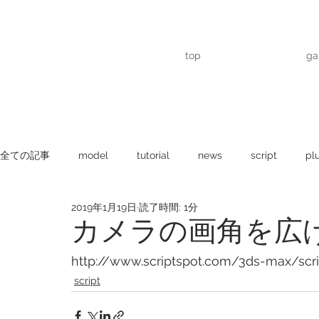
top
ga
全ての記事
model
tutorial
news
script
pl
2019年1月19日
読了時間: 1分
texture
topic
serch
Kitbash
tool
bl
カメラの画角を広
http://www.scriptspot.com/3ds-max/scr
AE plugin
Matome
Hdri
Material
photog
script