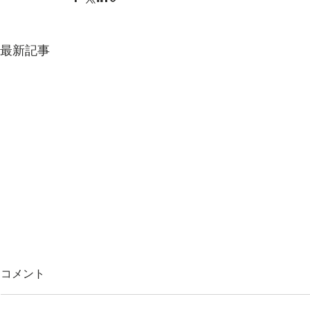
Match move
最新記事
Building generator ビル生成
CATsel 
コメント
script
script