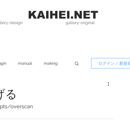
KAIHEI.NET
llery-design
gallery-original
ugin
manual
making
ログイン / 新規
og
Free materials
げる
ipts/overscan
rametory
Photoshop plugin